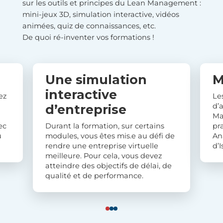
sur les outils et principes du Lean Management :
mini-jeux 3D, simulation interactive, vidéos
animées, quiz de connaissances, etc.
De quoi ré-inventer vos formations !
Une simulation
M
interactive
ez
Le
d’
d’entreprise
Ma
ec
Durant la formation, sur certains
pr
u
modules, vous êtes mis.e au défi de
An
rendre une entreprise virtuelle
d’
meilleure. Pour cela, vous devez
atteindre des objectifs de délai, de
qualité et de performance.