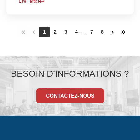
Lire l'article
2
3
4
7
8
1
…
BESOIN D’INFORMATIONS ?
CONTACTEZ-NOUS