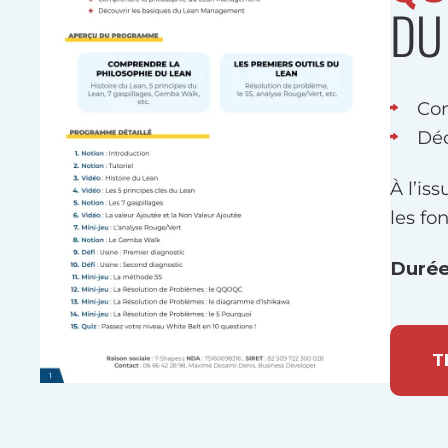
DU
Co
Déc
À l’is
les fo
Durée
T