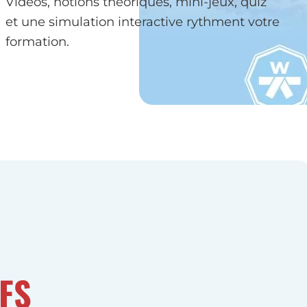
Vidéos, notions théoriques, mini-jeux, quiz
et une simulation interactive rythment votre
formation.
FS